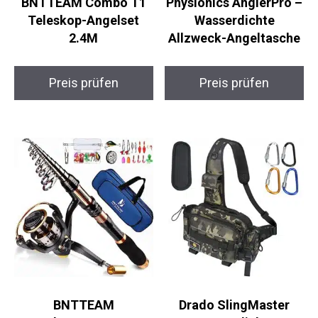
BNTTEAM Combo T1
Physionics AnglerPro
Teleskop-Angelset
– Wasserdichte
2.4M
Allzweck-Angeltasche
Preis prüfen
Preis prüfen