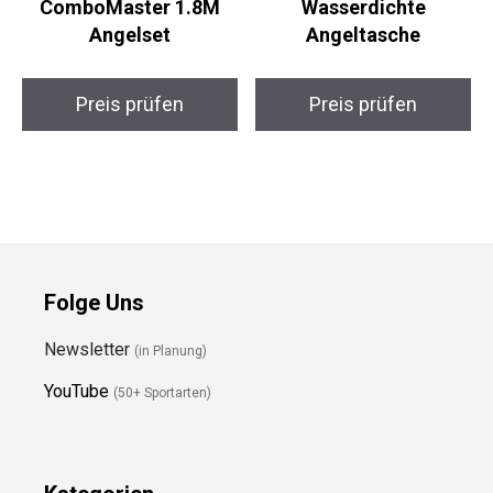
BNTTEAM
Drado SlingMaster
ComboMaster 1.8M
Wasserdichte
Angelset
Angeltasche
Preis prüfen
Preis prüfen
Folge Uns
Newsletter
(in Planung)
YouTube
(50+ Sportarten)