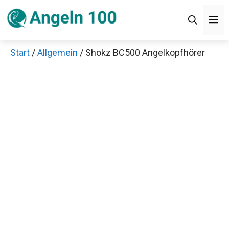
Zum
Men
Inhalt
springen
Start
/
Allgemein
/ Shokz BC500 Angelkopfhörer
Jetzt anschauen