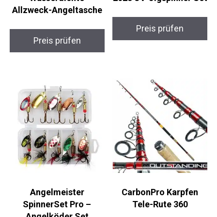
Physionics AnglerPro
Partideal Luminator
– Wasserdichte
2023 UV-Jigspinner
Allzweck-Angeltasche
Set
Preis prüfen
Preis prüfen