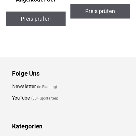
Angelmeister
CarbonPro Karpfen
SpinnerSet Pro –
Tele-Rute 360
Angelköder Set
Preis prüfen
Preis prüfen
Folge Uns
Newsletter
(in Planung)
YouTube
(50+ Sportarten)