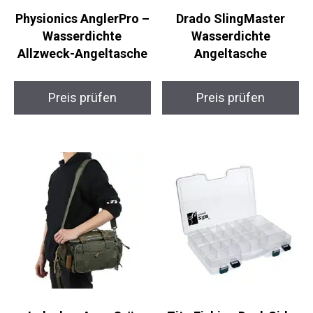
Physionics AnglerPro
Drado SlingMaster
– Wasserdichte
Wasserdichte
Allzweck-Angeltasche
Angeltasche
Preis prüfen
Preis prüfen