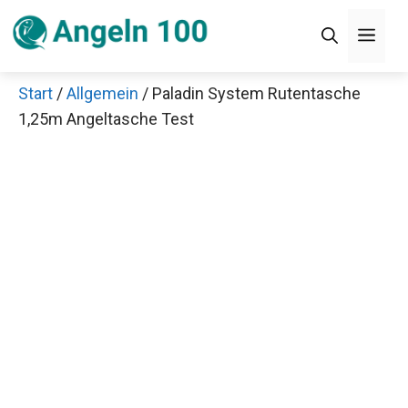
Zum
Men
Inhalt
springen
Start
/
Allgemein
/ Paladin System Rutentasche
×
1,25m Angeltasche Test
Decathlon Sale
Schaue dir jetzt die meistverkauften Produkte im
Sale bei Decathlon an!
Jetzt anschauen