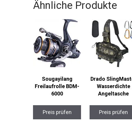
Ähnliche Produkte
Sougayilang
Drado SlingMast
Freilaufrolle BDM-
Wasserdichte
6000
Angeltasche
Preis prüfen
Preis prüfen