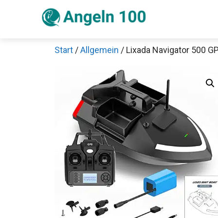
Zum
Inhalt
springen
Start
/
Allgemein
/ Lixada Navigator 500 G