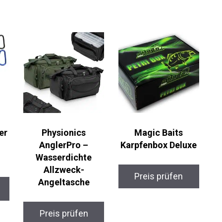
er
Physionics
Magic Baits
AnglerPro –
Karpfenbox Deluxe
Wasserdichte
Allzweck-
Preis prüfen
Angeltasche
Preis prüfen