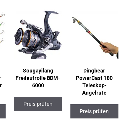
Sougayilang
Dingbear
Freilaufrolle BDM-
PowerCast 180
r
6000
Teleskop-
Angelrute
Preis prüfen
Preis prüfen