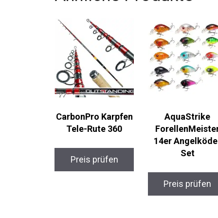
CarbonPro Karpfen
AquaStrike
Tele-Rute 360
ForellenMeister
14er Angelköde
Set
Preis prüfen
Preis prüfen