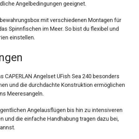
ll für unterschiedliche Angelbedingungen
fbewahrungsbox mit verschiedenen Montagen für
as Spinnfischen im Meer. So bist du flexibel und
en einstellen.
ngen
 das CAPERLAN Angelset UFish Sea 240 besonders
onen und die durchdachte Konstruktion
eichen Start ins Meeresangeln.
legentlichen Angelausflügen bis hin zu
itigen Montagen und die einfache Handhabung
ngeln beginnen kannst.