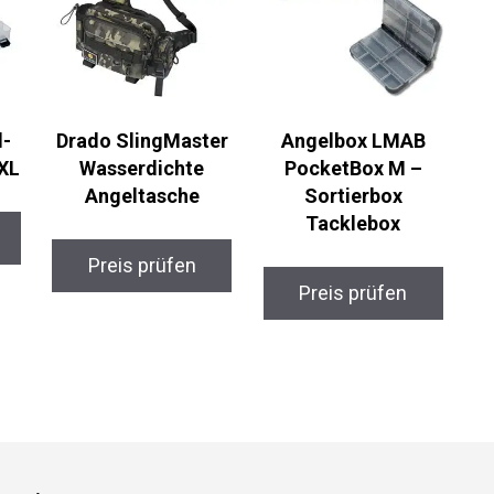
-
Drado SlingMaster
Angelbox LMAB
XL
Wasserdichte
PocketBox M –
Angeltasche
Sortierbox
Tacklebox
Preis prüfen
Preis prüfen