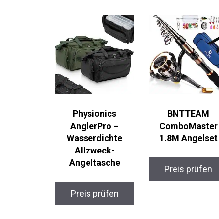
Physionics
BNTTEAM
AnglerPro –
ComboMaster
Wasserdichte
1.8M Angelset
Allzweck-
Angeltasche
Preis prüfen
Preis prüfen