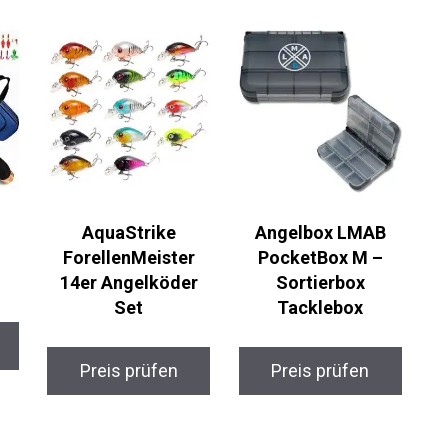
AquaStrike
Angelbox LMAB
ForellenMeister
PocketBox M –
14er Angelköder
Sortierbox
Set
Tacklebox
Preis prüfen
Preis prüfen