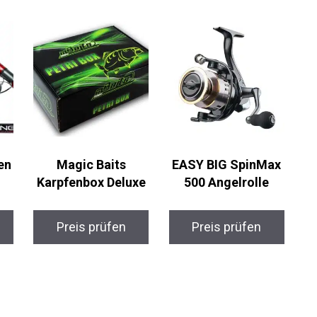
en
Magic Baits
EASY BIG SpinMax
Karpfenbox Deluxe
500 Angelrolle
Preis prüfen
Preis prüfen