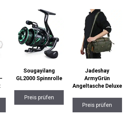
Sougayilang
Jadeshay
–
GL2000 Spinnrolle
ArmyGrün
t
Angeltasche Deluxe
Preis prüfen
Preis prüfen