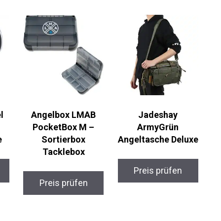
l
Angelbox LMAB
Jadeshay
PocketBox M –
ArmyGrün
e
Sortierbox
Angeltasche Deluxe
Tacklebox
Preis prüfen
Preis prüfen