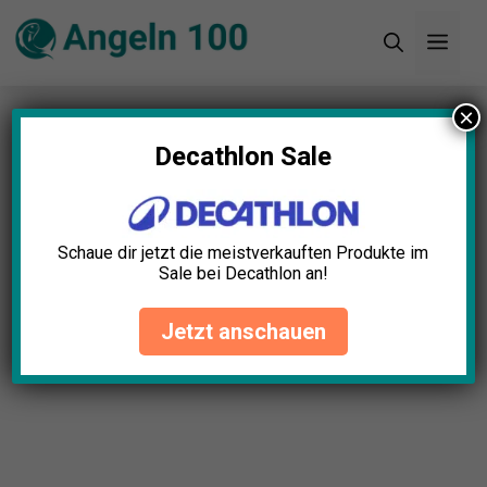
Zum
Men
Inhalt
springen
×
Startseite
»
Blog
»
Hechtrute Profi Test: Die 10
besten (Bestenliste)
Decathlon Sale
Schaue dir jetzt die meistverkauften Produkte im
Sale bei Decathlon an!
Jetzt anschauen