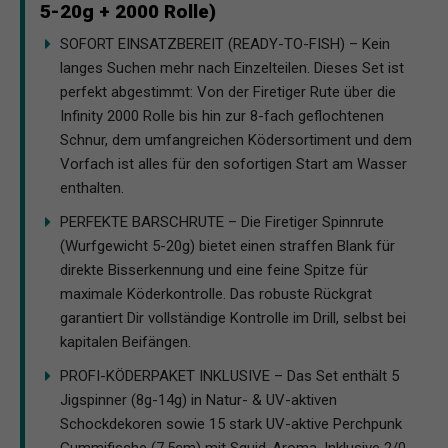
5-20g + 2000 Rolle)
SOFORT EINSATZBEREIT (READY-TO-FISH) – Kein
langes Suchen mehr nach Einzelteilen. Dieses Set ist
perfekt abgestimmt: Von der Firetiger Rute über die
Infinity 2000 Rolle bis hin zur 8-fach geflochtenen
Schnur, dem umfangreichen Ködersortiment und dem
Vorfach ist alles für den sofortigen Start am Wasser
enthalten.
PERFEKTE BARSCHRUTE – Die Firetiger Spinnrute
(Wurfgewicht 5-20g) bietet einen straffen Blank für
direkte Bisserkennung und eine feine Spitze für
maximale Köderkontrolle. Das robuste Rückgrat
garantiert Dir vollständige Kontrolle im Drill, selbst bei
kapitalen Beifängen.
PROFI-KÖDERPAKET INKLUSIVE – Das Set enthält 5
Jigspinner (8g-14g) in Natur- & UV-aktiven
Schockdekoren sowie 15 stark UV-aktive Perchpunk
Gummifische (7,5cm) mit Squid-Aroma. Inklusive 2/0