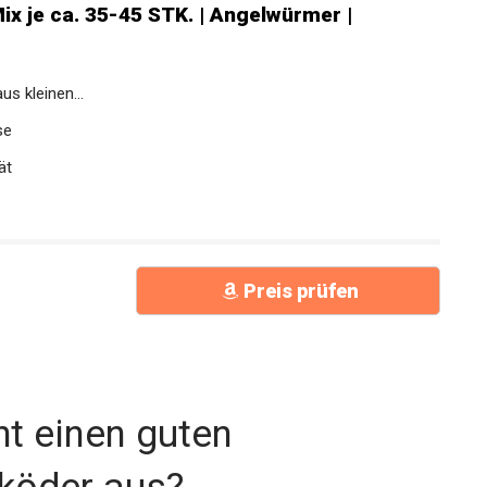
x je ca. 35-45 STK. | Angelwürmer |
s kleinen...
se
ät
Preis prüfen
t einen guten