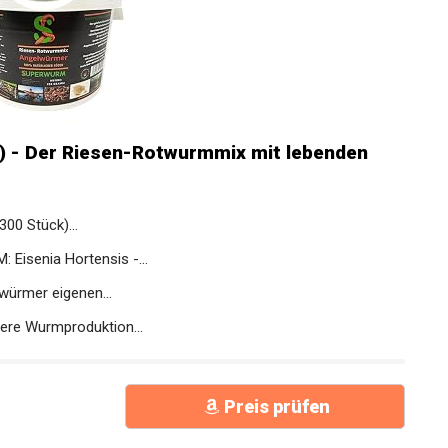
) - Der Riesen-Rotwurmmix mit lebenden
0 Stück)...
senia Hortensis -...
würmer eigenen...
e Wurmproduktion...
Preis prüfen