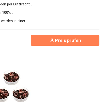
n per Luftfracht...
 100%...
rden in einer...
Preis prüfen