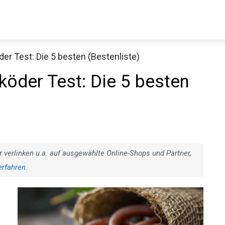
r Test: Die 5 besten (Bestenliste)
Decathlon Sale
öder Test: Die 5 besten
aue dir jetzt die meistverkauften Produkte im Sale bei Decathlon
Jetzt anschauen
r verlinken u.a. auf ausgewählte Online-Shops und Partner,
erfahren
.