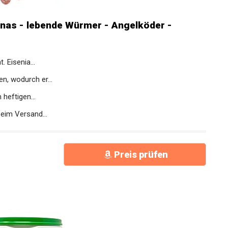
nas - lebende Würmer - Angelköder -
 Eisenia...
n, wodurch er...
 heftigen...
beim Versand...
Preis prüfen