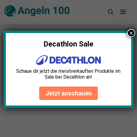
Zum
Men
Inhalt
springen
×
Startseite
»
Blog
»
11+ tolle Angel Geschenk
Ideen (2024)
Decathlon Sale
Schaue dir jetzt die meistverkauften Produkte im
Sale bei Decathlon an!
Jetzt anschauen