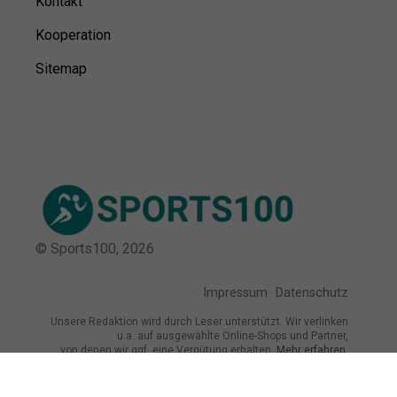
Kontakt
Kooperation
Sitemap
© Sports100,
2026
Impressum
Datenschutz
Unsere Redaktion wird durch Leser unterstützt. Wir verlinken
u.a. auf ausgewählte Online-Shops und Partner,
von denen wir ggf. eine Vergütung erhalten.
Mehr erfahren.
Adresse