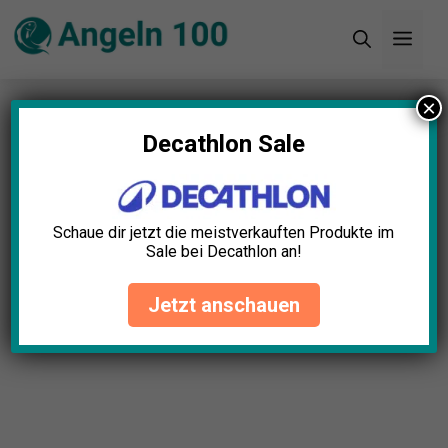
Zum
Men
Inhalt
springen
×
Startseite
»
Blog
»
Downrigger Test: Die 5 besten
(Bestenliste)
Decathlon Sale
Schaue dir jetzt die meistverkauften Produkte im
Sale bei Decathlon an!
Jetzt anschauen