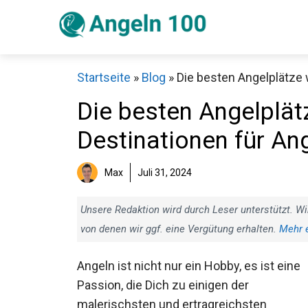
Zum
Inhalt
springen
Startseite
»
Blog
»
Die besten Angelplätze 
Die besten Angelplät
Destinationen für Ang
Sch
Max
Juli 31, 2024
Unsere Redaktion wird durch Leser unterstützt. Wi
von denen wir ggf. eine Vergütung erhalten.
Mehr 
Angeln ist nicht nur ein Hobby, es ist eine
Passion, die Dich zu einigen der
malerischsten und ertragreichsten