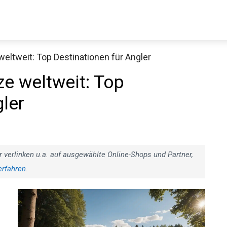
weltweit: Top Destinationen für Angler
Decathlon Sale
ze weltweit: Top
ler
aue dir jetzt die meistverkauften Produkte im Sale bei Decathlon
Jetzt anschauen
r verlinken u.a. auf ausgewählte Online-Shops und Partner,
erfahren
.