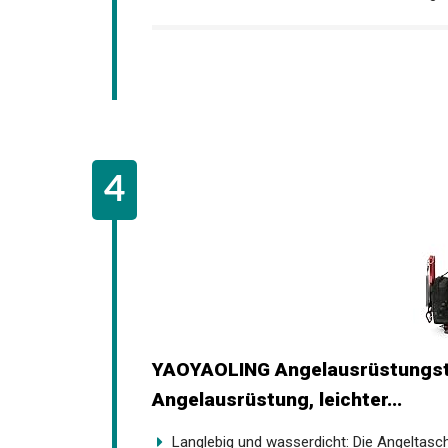
YAOYAOLING Angelausrüstungst
Angelausrüstung, leichter...
Langlebig und wasserdicht: Die Angeltasch
【Exquisite Verarbeitung】Eine großartige W