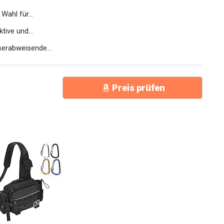
ve und...
erabweisende...
Preis prüfen
eltasche, Wasserdicht und verschleißfest