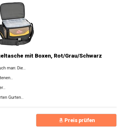
eltasche mit Boxen, Rot/Grau/Schwarz
ch man: Die...
tenen...
r...
ten Gurten...
Preis prüfen