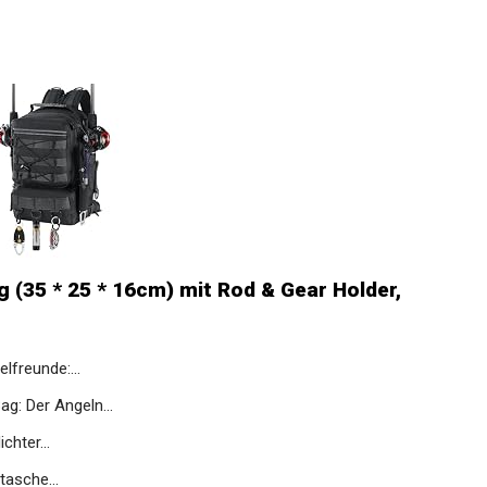
(35 * 25 * 16cm) mit Rod & Gear Holder,
lfreunde:...
g: Der Angeln...
hter...
tasche...