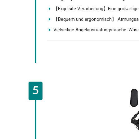
【Bequem und ergonomisch】 Atmungsakti
Vielseitige Angelausrüstungstasche: Wass
Noosverl Angeltasche Sling Ang