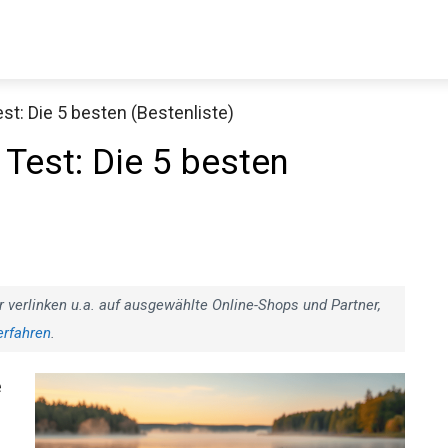
st: Die 5 besten (Bestenliste)
Decathlon Sale
 Test: Die 5 besten
aue dir jetzt die meistverkauften Produkte im Sale bei Decathlon
Jetzt anschauen
r verlinken u.a. auf ausgewählte Online-Shops und Partner,
erfahren
.
e