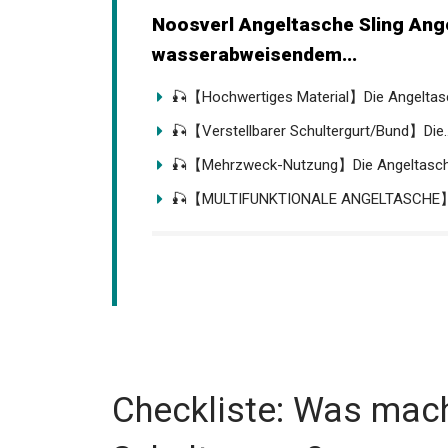
wasserabweisendem...
🎣【Hochwertiges Material】Die Angeltasc
🎣【Verstellbarer Schultergurt/Bund】Die..
🎣【Mehrzweck-Nutzung】Die Angeltasche
🎣【MULTIFUNKTIONALE ANGELTASCHE】D
Checkliste: Was mach
Schulter aus?