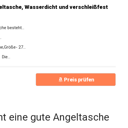
he besteht...
.
,Größe- 27...
ie...
Preis prüfen
t eine gute Angeltasche