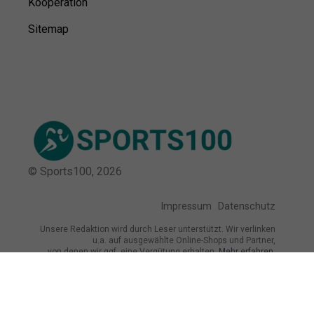
Kooperation
Sitemap
© Sports100,
2026
Impressum
Datenschutz
Unsere Redaktion wird durch Leser unterstützt. Wir verlinken
u.a. auf ausgewählte Online-Shops und Partner,
von denen wir ggf. eine Vergütung erhalten.
Mehr erfahren.
Adresse
Gorch-Fock-Straße 3, 24960 Glücksburg