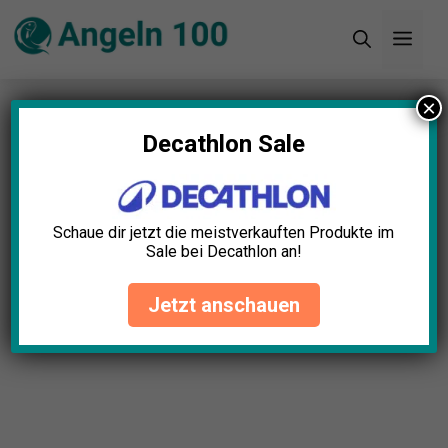
Zum
Men
Inhalt
springen
×
Startseite
»
Blog
»
Angelrute Teleskop Test: Die
11 besten (Bestenliste)
Decathlon Sale
Schaue dir jetzt die meistverkauften Produkte im
Sale bei Decathlon an!
Jetzt anschauen