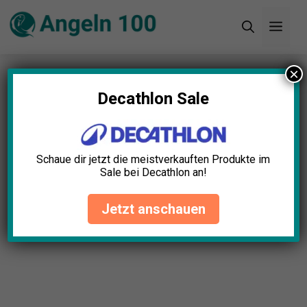
Zum
Men
Inhalt
springen
×
Startseite
»
Blog
»
Angeln Geschichte: Ein
Überblick über die Entstehung des Sports
Decathlon Sale
Schaue dir jetzt die meistverkauften Produkte im
Sale bei Decathlon an!
Jetzt anschauen