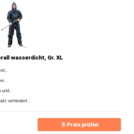
all wasserdicht, Gr. XL
t,...
r...
und...
tz verhindert...
Preis prüfen