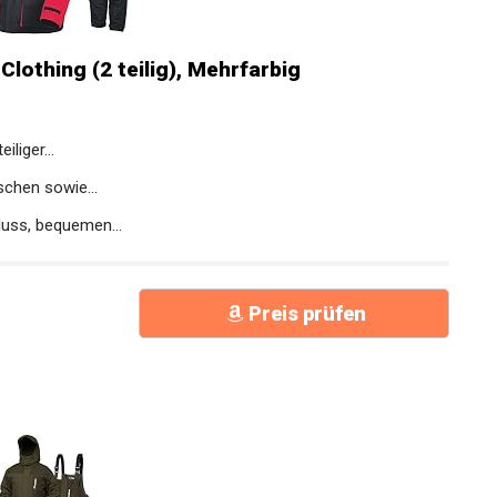
lothing (2 teilig), Mehrfarbig
liger...
chen sowie...
uss, bequemen...
Preis prüfen