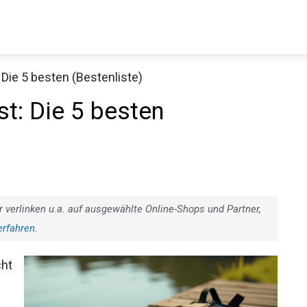
Die 5 besten (Bestenliste)
Decathlon Sale
t: Die 5 besten
aue dir jetzt die meistverkauften Produkte im Sale bei Decathlon
Jetzt anschauen
r verlinken u.a. auf ausgewählte Online-Shops und Partner,
erfahren
.