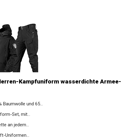
 Herren-Kampfuniform wasserdichte Armee-
Baumwolle und 65...
orm-Set, mit...
te an jedem...
t-Uniformen...