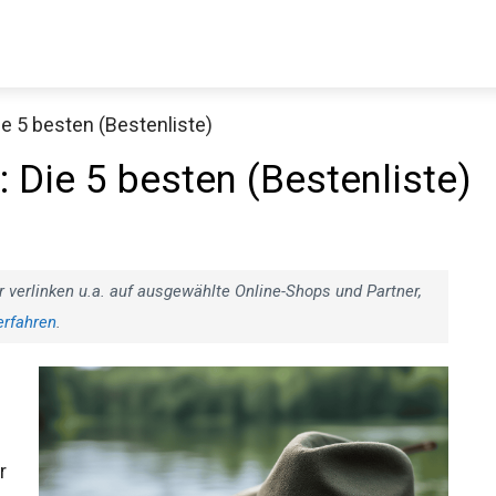
ie 5 besten (Bestenliste)
Decathlon Sale
 Die 5 besten (Bestenliste)
aue dir jetzt die meistverkauften Produkte im Sale bei Decathlon
r verlinken u.a. auf ausgewählte Online-Shops und Partner,
erfahren
.
Jetzt anschauen
r