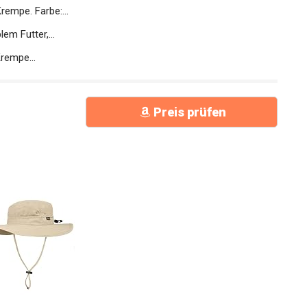
rempe. Farbe:...
em Futter,...
rempe...
Preis prüfen