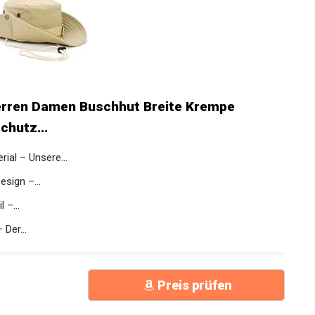
erren Damen Buschhut Breite Krempe
hutz...
al – Unsere...
sign –...
 –...
Der...
Preis prüfen