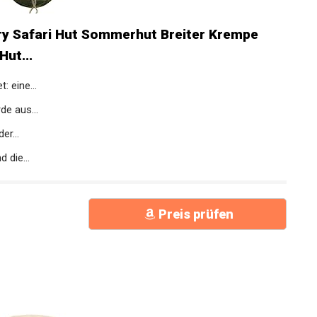
ry Safari Hut Sommerhut Breiter Krempe
ut...
 eine...
e aus...
er...
 die...
Preis prüfen