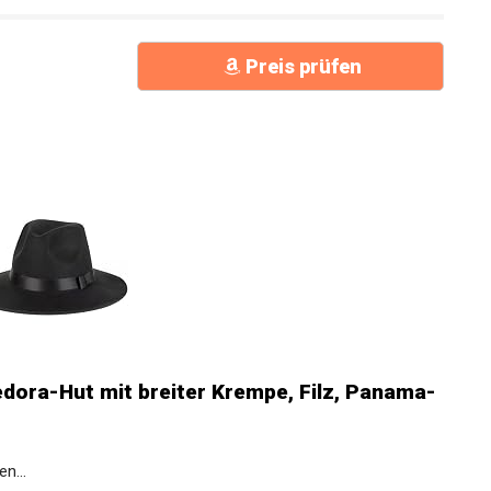
Preis prüfen
ora-Hut mit breiter Krempe, Filz,
.
n...