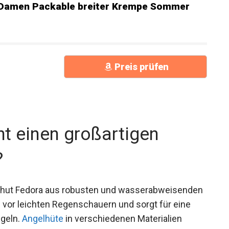
 Damen Packable breiter Krempe Sommer
Preis prüfen
t einen großartigen
?
lhut Fedora aus robusten und
. Dies bietet Schutz vor leichten
ge Lebensdauer des Hutes beim Angeln.